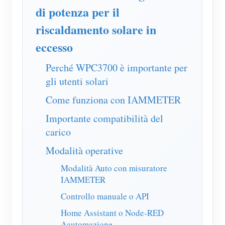
Caricatore EV
di potenza per il
Simulatore IAMMETER
riscaldamento solare in
Misuratore virtuale
eccesso
Sistema di previsione e simulazione energetica
Perché WPC3700 è importante per
gli utenti solari
Applicazioni
Come funziona con IAMMETER
Monitor energetico per sistema solare FV
Negozio
Importante compatibilità del
Monitor del consumo elettrico
Risorse
carico
Sistema di controllo del riscaldatore FV
Guida rapida del prodotto
Community
Modalità operative
Domotica
Documentazione
Programma contributori
Modalità Auto con misuratore
Soluzioni
IAMMETER
Monitoraggio energetico della fabbrica
Video tutorial
Centro contributori
Contatto
Controllo manuale o API
FAQ
Attività IAMMETER
Chi siamo
Home Assistant o Node-RED
Notizie
Aautomazione
Forum