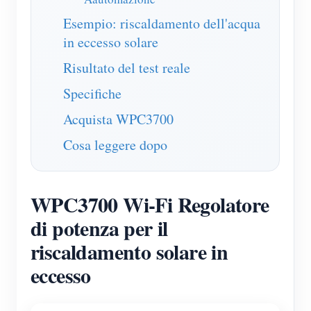
Blog
Esempio: riscaldamento dell'acqua
App Store
in eccesso solare
Esplora il sito
Risultato del test reale
Classifica FV
Specifiche
Acquista WPC3700
Cosa leggere dopo
WPC3700 Wi-Fi Regolatore
di potenza per il
riscaldamento solare in
eccesso