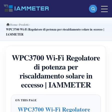
Home
Prodotti
Prodotti
WPC3700 Wi-Fi Regolatore di potenza per riscaldamento solare in eccesso |
IAMMETER
Misuratore di energia Wi-Fi monofase (WEM3080)
Misuratore di energia Wi-Fi split-phase (WEM2067)
WPC3700 Wi-Fi Regolatore
Misuratore di energia Wi-Fi trifase (WEM3080T)
di potenza per
Misuratore di energia Wi-Fi trifase (WEM3046T)
riscaldamento solare in
Misuratore di energia Wi-Fi trifase (WEM3050T)
eccesso | IAMMETER
Controller di potenza WiFi
IAMMETER Cloud Pro
Servizio self-hosting
WPC3700 Wi-Fi Regolatore