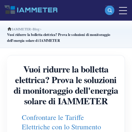
IAMMETER
Blog
Prodotti
Vuoi ridurre la bolletta elettrica? Prova le soluzioni di monitoraggio
dell'energia solare di IAMMETER
Misuratore di energia Wi-Fi monofase (WEM3080)
Misuratore di energia Wi-Fi split-phase (WEM2067)
Vuoi ridurre la bolletta
Misuratore di energia Wi-Fi trifase (WEM3080T)
elettrica? Prova le soluzioni
Misuratore di energia Wi-Fi trifase (WEM3046T)
di monitoraggio dell'energia
Misuratore di energia Wi-Fi trifase (WEM3050T)
solare di IAMMETER
Controller di potenza WiFi
IAMMETER Cloud Pro
Confrontare le Tariffe
Servizio self-hosting
Elettriche con lo Strumento