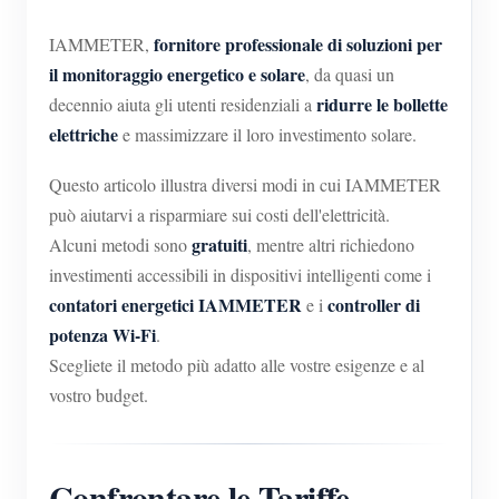
Blog
App Store
fornitore professionale di soluzioni per
IAMMETER,
il monitoraggio energetico e solare
, da quasi un
Esplora il sito
ridurre le bollette
decennio aiuta gli utenti residenziali a
Classifica FV
elettriche
e massimizzare il loro investimento solare.
Questo articolo illustra diversi modi in cui IAMMETER
può aiutarvi a risparmiare sui costi dell'elettricità.
gratuiti
Alcuni metodi sono
, mentre altri richiedono
investimenti accessibili in dispositivi intelligenti come i
contatori energetici IAMMETER
controller di
e i
potenza Wi-Fi
.
Scegliete il metodo più adatto alle vostre esigenze e al
vostro budget.
Confrontare le Tariffe