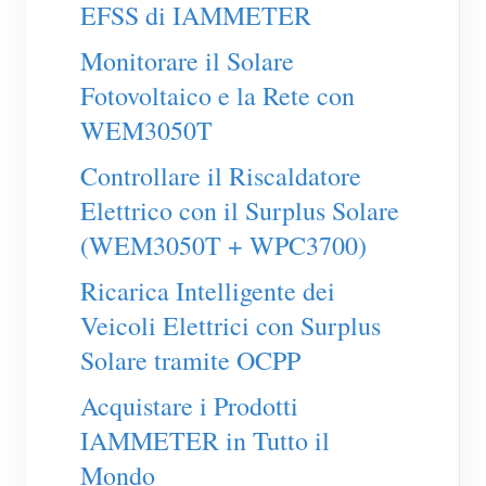
Caricatore EV
EFSS di IAMMETER
Simulatore IAMMETER
Monitorare il Solare
Fotovoltaico e la Rete con
Misuratore virtuale
WEM3050T
Sistema di previsione e simulazione energetica
Controllare il Riscaldatore
Applicazioni
Elettrico con il Surplus Solare
Monitor energetico per sistema solare FV
Negozio
(WEM3050T + WPC3700)
Monitor del consumo elettrico
Risorse
Ricarica Intelligente dei
Sistema di controllo del riscaldatore FV
Guida rapida del prodotto
Community
Veicoli Elettrici con Surplus
Domotica
Documentazione
Solare tramite OCPP
Programma contributori
Soluzioni
Monitoraggio energetico della fabbrica
Video tutorial
Acquistare i Prodotti
Centro contributori
Contatto
IAMMETER in Tutto il
FAQ
Attività IAMMETER
Chi siamo
Mondo
Notizie
Forum