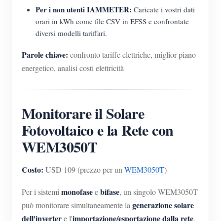
Per i non utenti IAMMETER:
Caricate i vostri dati
orari in kWh come file CSV in EFSS e confrontate
diversi modelli tariffari.
Parole chiave:
confronto tariffe elettriche, miglior piano
energetico, analisi costi elettricità
Monitorare il Solare
Fotovoltaico e la Rete con
WEM3050T
Costo:
USD 109 (prezzo per un
WEM3050T
)
monofase
bifase
Per i sistemi
e
, un singolo WEM3050T
generazione solare
può monitorare simultaneamente la
dell'inverter
importazione/esportazione dalla rete
e l'
.