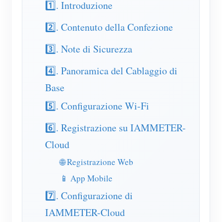
1️⃣. Introduzione
Caricatore EV
Simulatore IAMMETER
2️⃣. Contenuto della Confezione
Misuratore virtuale
3️⃣. Note di Sicurezza
Sistema di previsione e simulazione energetica
4️⃣. Panoramica del Cablaggio di
Applicazioni
Base
Monitor energetico per sistema solare FV
Negozio
5️⃣. Configurazione Wi-Fi
Monitor del consumo elettrico
Risorse
6️⃣. Registrazione su IAMMETER-
Sistema di controllo del riscaldatore FV
Guida rapida del prodotto
Cloud
Community
Domotica
🌐 Registrazione Web
Documentazione
Programma contributori
Soluzioni
Monitoraggio energetico della fabbrica
📱 App Mobile
Video tutorial
Centro contributori
Contatto
7️⃣. Configurazione di
FAQ
Attività IAMMETER
Chi siamo
IAMMETER-Cloud
Notizie
Forum