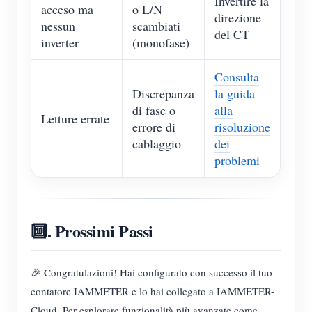
Invertire la
acceso ma
o L/N
direzione
nessun
scambiati
del CT
inverter
(monofase)
Consulta
Discrepanza
la guida
di fase o
alla
Letture errate
errore di
risoluzione
cablaggio
dei
problemi
🔟. Prossimi Passi
🎉 Congratulazioni! Hai configurato con successo il tuo
contatore IAMMETER e lo hai collegato a IAMMETER-
Cloud. Per esplorare funzionalità più avanzate come