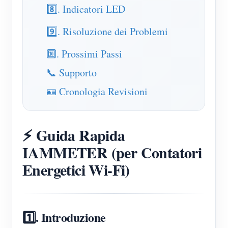
8️⃣. Indicatori LED
Blog
App Store
9️⃣. Risoluzione dei Problemi
Esplora il sito
🔟. Prossimi Passi
Classifica FV
📞 Supporto
🪪 Cronologia Revisioni
⚡ Guida Rapida
IAMMETER (per Contatori
Energetici Wi-Fi)
1️⃣. Introduzione