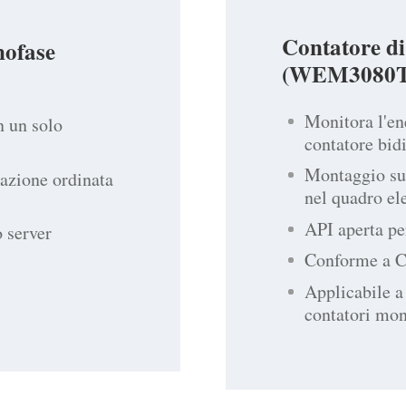
Contatore di
nofase
(WEM3080T
Monitora l'en
n un solo
contatore bid
Montaggio su 
azione ordinata
nel quadro ele
API aperta per
o server
Conforme a 
Applicabile a
contatori mon