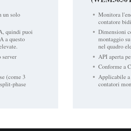
n un solo
Monitora l'en
contatore bid
A, quindi puoi
Dimensioni c
5A a questo
montaggio su 
elevate.
nel quadro ele
o server
API aperta per
Conforme a 
ase (come 3
Applicabile a
split-phase
contatori mon