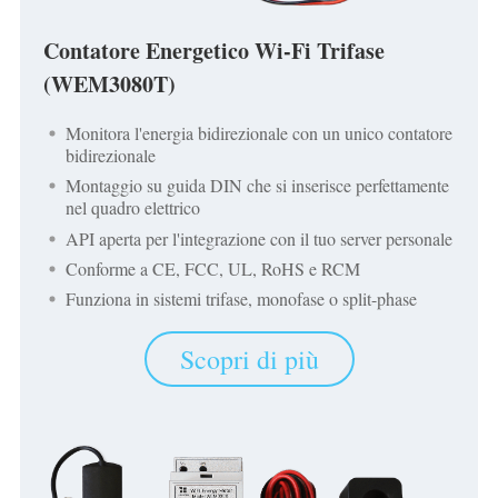
Caricatore EV
Contatore Energetico Wi-Fi Trifase
Simulatore IAMMETER
(WEM3080T)
Misuratore virtuale
Monitora l'energia bidirezionale con un unico contatore
Sistema di previsione e simulazione energetica
bidirezionale
Applicazioni
Montaggio su guida DIN che si inserisce perfettamente
nel quadro elettrico
Monitor energetico per sistema solare FV
Negozio
API aperta per l'integrazione con il tuo server personale
Conforme a CE, FCC, UL, RoHS e RCM
Monitor del consumo elettrico
Risorse
Funziona in sistemi trifase, monofase o split-phase
Sistema di controllo del riscaldatore FV
Guida rapida del prodotto
Community
Scopri di più
Domotica
Documentazione
Programma contributori
Soluzioni
Monitoraggio energetico della fabbrica
Video tutorial
Centro contributori
Contatto
FAQ
Attività IAMMETER
Chi siamo
Notizie
Forum