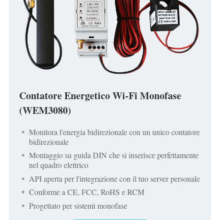
Blog
App Store
Esplora il sito
Classifica FV
Contatore Energetico Wi-Fi Monofase
(WEM3080)
Monitora l'energia bidirezionale con un unico contatore
bidirezionale
Montaggio su guida DIN che si inserisce perfettamente
nel quadro elettrico
API aperta per l'integrazione con il tuo server personale
Conforme a CE, FCC, RoHS e RCM
Progettato per sistemi monofase