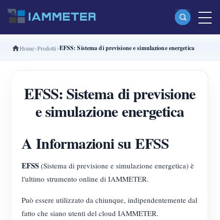
EFSS: Sistema di previsione e simulazione energetica
Home
Prodotti
Prodotti
Misuratore di energia Wi-Fi monofase (WEM3080)
EFSS: Sistema di previsione
Misuratore di energia Wi-Fi split-phase (WEM2067)
e simulazione energetica
Misuratore di energia Wi-Fi trifase (WEM3080T)
Misuratore di energia Wi-Fi trifase (WEM3046T)
A Informazioni su EFSS
Misuratore di energia Wi-Fi trifase (WEM3050T)
EFSS
(Sistema di previsione e simulazione energetica) è
Controller di potenza WiFi
l'ultimo strumento online di IAMMETER.
IAMMETER Cloud Pro
Può essere utilizzato da chiunque, indipendentemente dal
Servizio self-hosting
fatto che siano utenti del cloud IAMMETER.