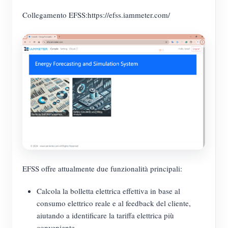
Caricatore EV
Collegamento EFSS:https://efss.iammeter.com/
Simulatore IAMMETER
Misuratore virtuale
Sistema di previsione e simulazione energetica
Applicazioni
Monitor energetico per sistema solare FV
Negozio
Monitor del consumo elettrico
Risorse
Sistema di controllo del riscaldatore FV
Guida rapida del prodotto
Community
Domotica
Documentazione
EFSS offre attualmente due funzionalità principali:
Programma contributori
Soluzioni
Monitoraggio energetico della fabbrica
Video tutorial
Centro contributori
Contatto
Calcola la bolletta elettrica effettiva in base al
consumo elettrico reale e al feedback del cliente,
FAQ
Attività IAMMETER
Chi siamo
aiutando a identificare la tariffa elettrica più
Notizie
Forum
conveniente.