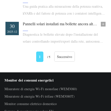
Una guida pratica alla misurazione della potenza reattiva,
kVARh e del fattore di potenza con i contatori intelligenti
IAMMETER e interfacce di comunicazione aperte.
Pannelli solari installati ma bollette ancora alte? Inizia con il monitoraggio intelligente dell'energia
30
2025-12
Diagnostica le bollette elevate dopo l'installazione del
solare controllando import/export dalla rete, autoconsumo,
report e utilizzo del surplus solare.
1
Successivo
/ 5
Monitor dei consumi energetici
Misuratore di energia Wi-Fi monofase (WEM3080)
Misuratore di energia Wi-Fi trifase (WEM3080T)
Monitor consumo elettrico domestico