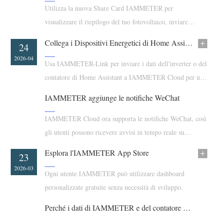
Caricatore EV
Utilizza la nuova Share Card IAMMETER per
visualizzare il riepilogo del tuo fotovoltaico, inviare
Simulatore IAMMETER
contributi per punti premio e partecipare più facilmente
Misuratore virtuale
Collega i Dispositivi Energetici di Home Assistant a IAMMETER Cloud
09
24
alla classifica PV.
2026-05
2026-04
Sistema di previsione e simulazione energetica
Usa IAMMETER-Link per inviare i dati dell'inverter o del
contatore di Home Assistant a IAMMETER Cloud per una
Applicazioni
più ampia compatibilità di monitoraggio solare.
IAMMETER aggiunge le notifiche WeChat
Monitor energetico per sistema solare FV
Negozio
Monitor del consumo elettrico
IAMMETER Cloud ora supporta le notifiche WeChat, così
Risorse
gli utenti possono ricevere avvisi in tempo reale su
Sistema di controllo del riscaldatore FV
Guida rapida del prodotto
Community
WeChat all'interno del flusso di lavoro esistente degli
Esplora l'IAMMETER App Store
Domotica
07
23
Documentazione
avvisi IAMMETER.
Programma contributori
Soluzioni
2026-04
2026-03
Ogni utente IAMMETER può utilizzare dashboard
Monitoraggio energetico della fabbrica
Video tutorial
Centro contributori
Contatto
personalizzate gratuite senza necessità di sviluppo.
FAQ
Attività IAMMETER
Chi siamo
Perché i dati di IAMMETER e del contatore della società elettrica differiscono? Analisi di un caso reale
Notizie
Forum