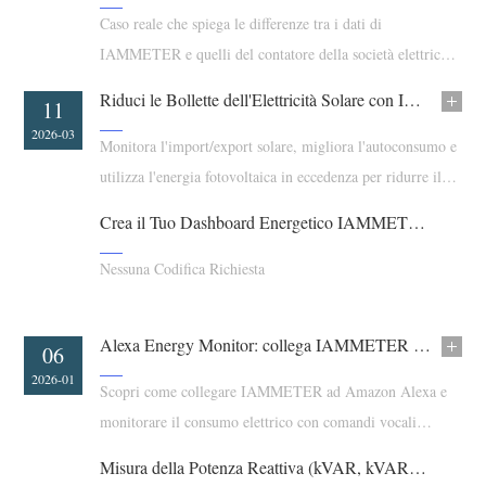
Caso reale che spiega le differenze tra i dati di
Blog
App Store
IAMMETER e quelli del contatore della società elettrica
Esplora il sito
per l'energia solare
Riduci le Bollette dell'Elettricità Solare con IAMMETER
16
11
Classifica FV
2026-03
2026-03
Monitora l'import/export solare, migliora l'autoconsumo e
utilizza l'energia fotovoltaica in eccedenza per ridurre il
costo dell'elettricità dalla rete.
Crea il Tuo Dashboard Energetico IAMMETER in 5 Minuti
Nessuna Codifica Richiesta
Alexa Energy Monitor: collega IAMMETER ad Amazon Alexa
04
06
2026-03
2026-01
Scopri come collegare IAMMETER ad Amazon Alexa e
monitorare il consumo elettrico con comandi vocali
utilizzando la skill Alexa di IAMMETER.
Misura della Potenza Reattiva (kVAR, kVARh, PF) con i Contatori Intelligenti IAMMETER