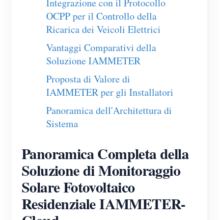
Integrazione con il Protocollo
OCPP per il Controllo della
Blog
App Store
Ricarica dei Veicoli Elettrici
Esplora il sito
Vantaggi Comparativi della
Classifica FV
Soluzione IAMMETER
Proposta di Valore di
IAMMETER per gli Installatori
Panoramica dell'Architettura di
Sistema
Panoramica Completa della
Soluzione di Monitoraggio
Solare Fotovoltaico
Residenziale IAMMETER-