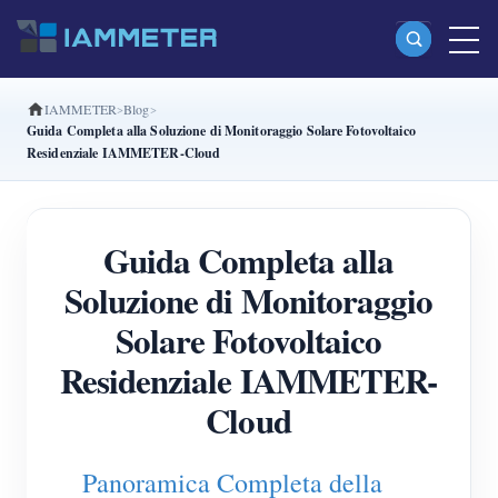
IAMMETER
Blog
Prodotti
Guida Completa alla Soluzione di Monitoraggio Solare Fotovoltaico
Residenziale IAMMETER-Cloud
Misuratore di energia Wi-Fi monofase (WEM3080)
Misuratore di energia Wi-Fi split-phase (WEM2067)
Guida Completa alla
Misuratore di energia Wi-Fi trifase (WEM3080T)
Soluzione di Monitoraggio
Misuratore di energia Wi-Fi trifase (WEM3046T)
Solare Fotovoltaico
Misuratore di energia Wi-Fi trifase (WEM3050T)
Residenziale IAMMETER-
Controller di potenza WiFi
Cloud
IAMMETER Cloud Pro
Servizio self-hosting
Panoramica Completa della