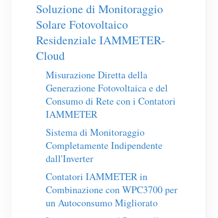
Caricatore EV
Soluzione di Monitoraggio
Solare Fotovoltaico
Simulatore IAMMETER
Residenziale IAMMETER-
Misuratore virtuale
Cloud
Sistema di previsione e simulazione energetica
Misurazione Diretta della
Applicazioni
Generazione Fotovoltaica e del
Consumo di Rete con i Contatori
Monitor energetico per sistema solare FV
Negozio
IAMMETER
Monitor del consumo elettrico
Risorse
Sistema di Monitoraggio
Sistema di controllo del riscaldatore FV
Guida rapida del prodotto
Community
Completamente Indipendente
Domotica
dall'Inverter
Documentazione
Programma contributori
Soluzioni
Monitoraggio energetico della fabbrica
Contatori IAMMETER in
Video tutorial
Centro contributori
Contatto
Combinazione con WPC3700 per
FAQ
Attività IAMMETER
un Autoconsumo Migliorato
Chi siamo
Notizie
Forum