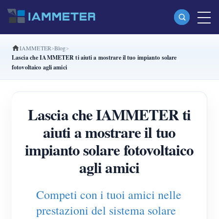
IAMMETER
Blog
Prodotti
Lascia che IAMMETER ti aiuti a mostrare il tuo impianto solare
fotovoltaico agli amici
Misuratore di energia Wi-Fi monofase (WEM3080)
Misuratore di energia Wi-Fi split-phase (WEM2067)
Lascia che IAMMETER ti
Misuratore di energia Wi-Fi trifase (WEM3080T)
aiuti a mostrare il tuo
Misuratore di energia Wi-Fi trifase (WEM3046T)
impianto solare fotovoltaico
Misuratore di energia Wi-Fi trifase (WEM3050T)
agli amici
Controller di potenza WiFi
IAMMETER Cloud Pro
Competi con i tuoi amici nelle
Servizio self-hosting
prestazioni del sistema solare