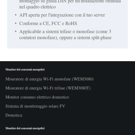
montaggio su guida DIN per un'installazione ordinata
nel quadro elettrico
API aperta per l'integrazione con il tuo server
Conforme a CE, FCC e RoHS
Applicabile a sistemi trifase o monofase (come 3
contatori monofase), oppure a sistemi split-phase
Monitor dei consumi energetici
Misuratore di energia Wi-Fi monofase (WEM3080)
Misuratore di energia Wi-Fi trifase (WEM3080T)
Monitor consumo elettrico domestico
Sistema di monitoraggio solare FV
Domotica
Monitor dei consumi energetici