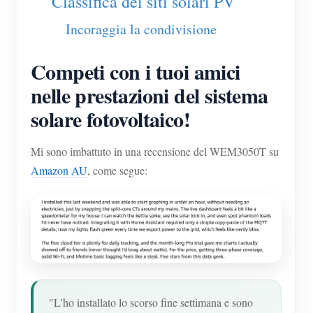
Classifica dei siti solari PV
Blog
App Store
Incoraggia la condivisione
Esplora il sito
Competi con i tuoi amici
Classifica FV
nelle prestazioni del sistema
solare fotovoltaico!
Mi sono imbattuto in una recensione del WEM3050T su
Amazon AU
, come segue:
"L'ho installato lo scorso fine settimana e sono