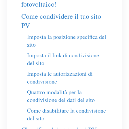
Caricatore EV
fotovoltaico!
Simulatore IAMMETER
Come condividere il tuo sito
PV
Misuratore virtuale
Sistema di previsione e simulazione energetica
Imposta la posizione specifica del
sito
Applicazioni
Imposta il link di condivisione
Monitor energetico per sistema solare FV
Negozio
del sito
Monitor del consumo elettrico
Risorse
Imposta le autorizzazioni di
condivisione
Sistema di controllo del riscaldatore FV
Guida rapida del prodotto
Community
Quattro modalità per la
Domotica
Documentazione
Programma contributori
Soluzioni
condivisione dei dati del sito
Monitoraggio energetico della fabbrica
Video tutorial
Centro contributori
Contatto
Come disabilitare la condivisione
FAQ
del sito
Attività IAMMETER
Chi siamo
Notizie
Forum