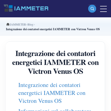
IAMMETER
Blog
Prodotti
Integrazione dei contatori energetici IAMMETER con Victron Venus OS
Misuratore di energia Wi-Fi monofase (WEM3080)
Misuratore di energia Wi-Fi split-phase (WEM2067)
Integrazione dei contatori
Misuratore di energia Wi-Fi trifase (WEM3080T)
energetici IAMMETER con
Misuratore di energia Wi-Fi trifase (WEM3046T)
Victron Venus OS
Misuratore di energia Wi-Fi trifase (WEM3050T)
Integrazione dei contatori
Controller di potenza WiFi
energetici IAMMETER con
IAMMETER Cloud Pro
Victron Venus OS
Servizio self-hosting