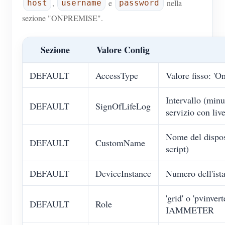
,
e
nella
host
username
password
sezione "ONPREMISE".
Sezione
Valore Config
DEFAULT
AccessType
Valore fisso: 'O
Intervallo (minut
DEFAULT
SignOfLifeLog
servizio con liv
Nome del disposi
DEFAULT
CustomName
script)
DEFAULT
DeviceInstance
Numero dell'ist
'grid' o 'pvinvert
DEFAULT
Role
IAMMETER