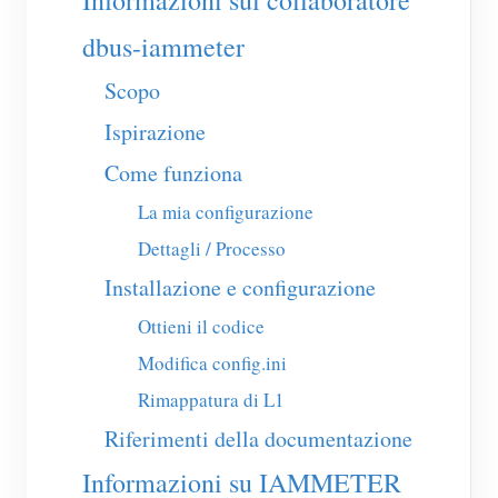
Informazioni sul collaboratore
Caricatore EV
dbus-iammeter
Simulatore IAMMETER
Scopo
Misuratore virtuale
Ispirazione
Sistema di previsione e simulazione energetica
Come funziona
Applicazioni
La mia configurazione
Monitor energetico per sistema solare FV
Negozio
Dettagli / Processo
Monitor del consumo elettrico
Risorse
Installazione e configurazione
Sistema di controllo del riscaldatore FV
Guida rapida del prodotto
Community
Ottieni il codice
Domotica
Modifica config.ini
Documentazione
Programma contributori
Soluzioni
Monitoraggio energetico della fabbrica
Rimappatura di L1
Video tutorial
Centro contributori
Contatto
Riferimenti della documentazione
FAQ
Attività IAMMETER
Chi siamo
Informazioni su IAMMETER
Notizie
Forum