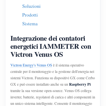
Soluzioni
Blog
App Store
Prodotti
Esplora il sito
Sistema
Classifica FV
Integrazione dei contatori
energetici IAMMETER con
Victron Venus OS
Victron Energy's Venus OS
è il sistema operativo
centrale per il monitoraggio e la gestione dell'energia nei
sistemi Victron. Funziona su dispositivi GX come Cerbo
Raspberry Pi
GX e può essere installato anche su un
tramite la sua versione open-source. Venus OS collega
inverter, batterie, regolatori di carica e altri componenti in
un unico sistema intelligente. Consente il monitoraggio