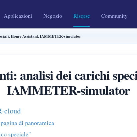
Applicazioni
Negozio
Risorse
Community
speciali, Home Assistant, IAMMETER-simulator
i: analisi dei carichi spec
IAMMETER-simulator
R-cloud
a pagina di panoramica
ico speciale"