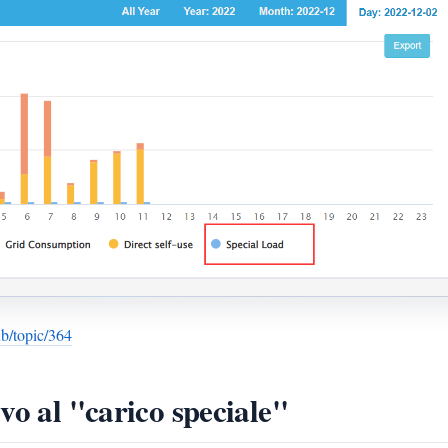
ub/topic/364
vo al "carico speciale"