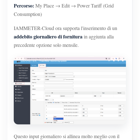
Percorso:
My Place → Edit → Power Tariff (Grid
Blog
App Store
Consumption)
Esplora il sito
IAMMETER-Cloud ora supporta l'inserimento di un
Classifica FV
addebito giornaliero di fornitura
in aggiunta alla
precedente opzione solo mensile.
Questo input giornaliero si allinea molto meglio con il