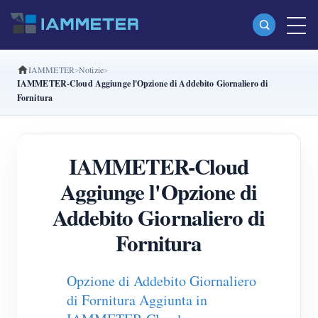
IAMMETER
Notizie
Prodotti
IAMMETER-Cloud Aggiunge l'Opzione di Addebito Giornaliero di
Fornitura
Misuratore di energia Wi-Fi monofase (WEM3080)
Misuratore di energia Wi-Fi split-phase (WEM2067)
IAMMETER-Cloud
Misuratore di energia Wi-Fi trifase (WEM3080T)
Aggiunge l'Opzione di
Misuratore di energia Wi-Fi trifase (WEM3046T)
Addebito Giornaliero di
Misuratore di energia Wi-Fi trifase (WEM3050T)
Fornitura
Controller di potenza WiFi
IAMMETER Cloud Pro
Opzione di Addebito Giornaliero
Servizio self-hosting
di Fornitura Aggiunta in