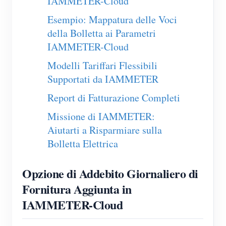
IAMMETER-Cloud
Caricatore EV
Esempio: Mappatura delle Voci
Simulatore IAMMETER
della Bolletta ai Parametri
Misuratore virtuale
IAMMETER-Cloud
Sistema di previsione e simulazione energetica
Modelli Tariffari Flessibili
Supportati da IAMMETER
Applicazioni
Report di Fatturazione Completi
Monitor energetico per sistema solare FV
Negozio
Missione di IAMMETER:
Monitor del consumo elettrico
Risorse
Aiutarti a Risparmiare sulla
Sistema di controllo del riscaldatore FV
Bolletta Elettrica
Guida rapida del prodotto
Community
Domotica
Documentazione
Programma contributori
Soluzioni
Opzione di Addebito Giornaliero di
Monitoraggio energetico della fabbrica
Video tutorial
Fornitura Aggiunta in
Centro contributori
Contatto
IAMMETER-Cloud
FAQ
Attività IAMMETER
Chi siamo
Notizie
Forum