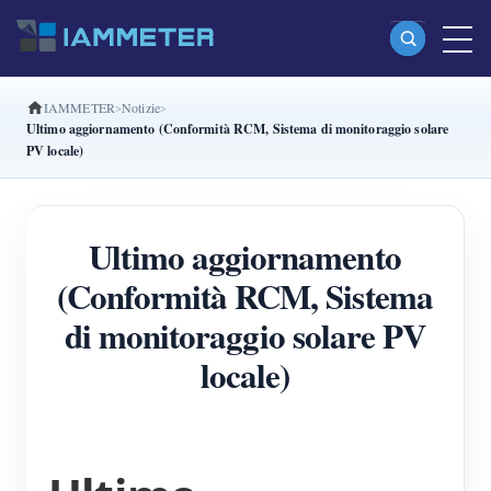
IAMMETER
Notizie
Prodotti
Ultimo aggiornamento (Conformità RCM, Sistema di monitoraggio solare
PV locale)
Misuratore di energia Wi-Fi monofase (WEM3080)
Misuratore di energia Wi-Fi split-phase (WEM2067)
Ultimo aggiornamento
Misuratore di energia Wi-Fi trifase (WEM3080T)
(Conformità RCM, Sistema
Misuratore di energia Wi-Fi trifase (WEM3046T)
di monitoraggio solare PV
Misuratore di energia Wi-Fi trifase (WEM3050T)
locale)
Controller di potenza WiFi
IAMMETER Cloud Pro
Servizio self-hosting