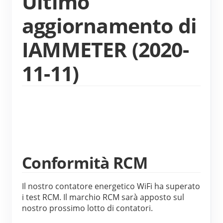
Ultimo
Caricatore EV
aggiornamento di
Simulatore IAMMETER
IAMMETER (2020-
Misuratore virtuale
Sistema di previsione e simulazione energetica
11-11)
Applicazioni
Monitor energetico per sistema solare FV
Negozio
Monitor del consumo elettrico
Risorse
Sistema di controllo del riscaldatore FV
Guida rapida del prodotto
Community
Conformità RCM
Domotica
Documentazione
Programma contributori
Soluzioni
Monitoraggio energetico della fabbrica
Video tutorial
Centro contributori
Contatto
Il nostro contatore energetico WiFi ha superato 
i test RCM. Il marchio RCM sarà apposto sul 
FAQ
Attività IAMMETER
Chi siamo
nostro prossimo lotto di contatori.
Notizie
Forum