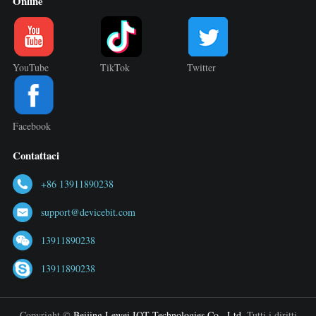
Online
YouTube
TikTok
Twitter
Facebook
Contattaci
+86 13911890238
support@devicebit.com
13911890238
13911890238
Copyright ©
Beijing Lewei IOT Technologies Co., Ltd.
Tutti i diritti