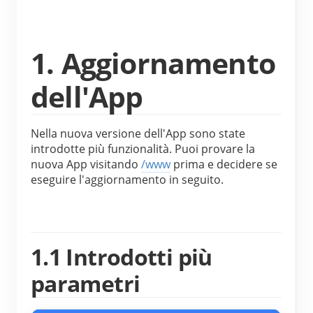
Caricatore EV
Simulatore IAMMETER
1. Aggiornamento
Misuratore virtuale
dell'App
Sistema di previsione e simulazione energetica
Applicazioni
Nella nuova versione dell'App sono state 
Monitor energetico per sistema solare FV
Negozio
introdotte più funzionalità. Puoi provare la 
nuova App visitando 
/www
 prima e decidere se 
Monitor del consumo elettrico
Risorse
eseguire l'aggiornamento in seguito.
Sistema di controllo del riscaldatore FV
Guida rapida del prodotto
Community
Domotica
Documentazione
Programma contributori
Soluzioni
1.1 Introdotti più
Monitoraggio energetico della fabbrica
Video tutorial
Centro contributori
Contatto
parametri
FAQ
Attività IAMMETER
Chi siamo
Notizie
Forum