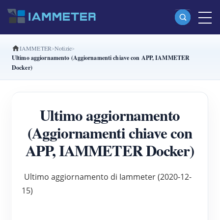
IAMMETER
Notizie
Prodotti
Ultimo aggiornamento (Aggiornamenti chiave con APP, IAMMETER
Docker)
Misuratore di energia Wi-Fi monofase (WEM3080)
Misuratore di energia Wi-Fi split-phase (WEM2067)
Ultimo aggiornamento
Misuratore di energia Wi-Fi trifase (WEM3080T)
(Aggiornamenti chiave con
Misuratore di energia Wi-Fi trifase (WEM3046T)
APP, IAMMETER Docker)
Misuratore di energia Wi-Fi trifase (WEM3050T)
Controller di potenza WiFi
Ultimo aggiornamento di Iammeter (2020-12-
IAMMETER Cloud Pro
15)
Servizio self-hosting