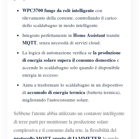
Blog
WPC3700 funge da relè intelligente
con
App Store
rilevamento della corrente, controllando il carico
Esplora il sito
dello scaldabagno in modo intelligente.
Home Assistant
Classifica FV
Integrato perfettamente in
tramite
MQTT
, senza necessità di servizi cloud.
la produzione
La logica di automazione verifica se
di energia solare supera il consumo domestico
e
accende lo scaldabagno solo quando è disponibile
energia in eccesso.
Aiuta a trasformare lo scaldabagno in un dispositivo
accumulo di energia termica
di
(batteria termica),
migliorando l'autoconsumo solare.
Sebbene l'utente abbia utilizzato un contatore intelligente
di terze parti per monitorare la produzione solare
complessiva e il consumo dalla rete, la flessibilità del
protocollo MQTT aperto di IAMMETER
lo rende