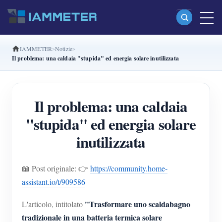
IAMMETER
Notizie
Prodotti
Il problema: una caldaia "stupida" ed energia solare inutilizzata
Misuratore di energia Wi-Fi monofase (WEM3080)
Misuratore di energia Wi-Fi split-phase (WEM2067)
Il problema: una caldaia
Misuratore di energia Wi-Fi trifase (WEM3080T)
"stupida" ed energia solare
Misuratore di energia Wi-Fi trifase (WEM3046T)
inutilizzata
Misuratore di energia Wi-Fi trifase (WEM3050T)
📖 Post originale: 👉
https://community.home-
Controller di potenza WiFi
assistant.io/t/909586
IAMMETER Cloud Pro
"Trasformare uno scaldabagno
L'articolo, intitolato
Servizio self-hosting
tradizionale in una batteria termica solare