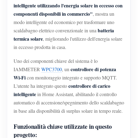
Caricatore EV
intelligente utilizzando l'energia solare in eccesso con
componenti disponibili in commercio"
, mostra un
Simulatore IAMMETER
modo intelligente ed economico per trasformare uno
Misuratore virtuale
batteria
scaldabagno elettrico convenzionale in una
Sistema di previsione e simulazione energetica
termica solare
, migliorando l'utilizzo dell'energia solare
in eccesso prodotta in casa.
Applicazioni
Uno dei componenti chiave del sistema è lo
Monitor energetico per sistema solare FV
Negozio
controllore di potenza
IAMMETER
WPC3700
, un
Monitor del consumo elettrico
Risorse
Wi-Fi
con monitoraggio integrato e supporto MQTT.
controllore di carico
L'utente ha integrato questo
Sistema di controllo del riscaldatore FV
Guida rapida del prodotto
Community
intelligente
in Home Assistant, abilitando il controllo
Domotica
Documentazione
automatico di accensione/spegnimento dello scaldabagno
Programma contributori
Soluzioni
Monitoraggio energetico della fabbrica
in base alla disponibilità di surplus solare in tempo reale.
Video tutorial
Centro contributori
Contatto
FAQ
Funzionalità chiave utilizzate in questo
Attività IAMMETER
Chi siamo
progetto:
Notizie
Forum