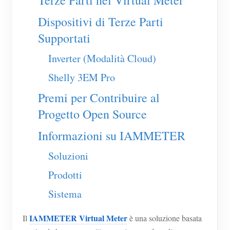
Terze Parti nel Virtual Meter
Caricatore EV
Dispositivi di Terze Parti
Simulatore IAMMETER
Supportati
Misuratore virtuale
Inverter (Modalità Cloud)
Sistema di previsione e simulazione energetica
Shelly 3EM Pro
Applicazioni
Premi per Contribuire al
Monitor energetico per sistema solare FV
Negozio
Progetto Open Source
Monitor del consumo elettrico
Risorse
Informazioni su IAMMETER
Sistema di controllo del riscaldatore FV
Guida rapida del prodotto
Community
Soluzioni
Domotica
Documentazione
Programma contributori
Soluzioni
Prodotti
Monitoraggio energetico della fabbrica
Video tutorial
Centro contributori
Contatto
Sistema
FAQ
Attività IAMMETER
Chi siamo
IAMMETER Virtual Meter
Il
è una soluzione basata
Notizie
Forum