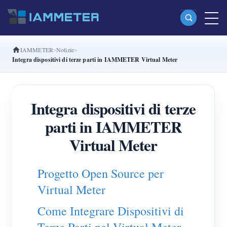
IAMMETER
Notizie
Prodotti
Integra dispositivi di terze parti in IAMMETER Virtual Meter
Misuratore di energia Wi-Fi monofase (WEM3080)
Misuratore di energia Wi-Fi split-phase (WEM2067)
Integra dispositivi di terze
Misuratore di energia Wi-Fi trifase (WEM3080T)
parti in IAMMETER
Misuratore di energia Wi-Fi trifase (WEM3046T)
Virtual Meter
Misuratore di energia Wi-Fi trifase (WEM3050T)
Progetto Open Source per
Controller di potenza WiFi
Virtual Meter
IAMMETER Cloud Pro
Come Integrare Dispositivi di
Servizio self-hosting