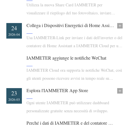
Caricatore EV
Utilizza la nuova Share Card IAMMETER per
visualizzare il riepilogo del tuo fotovoltaico, inviare
Simulatore IAMMETER
contributi per punti premio e partecipare più facilmente
Misuratore virtuale
Collega i Dispositivi Energetici di Home Assistant a IAMMETER Cloud
09
24
alla classifica PV.
2026-05
2026-04
Sistema di previsione e simulazione energetica
Usa IAMMETER-Link per inviare i dati dell'inverter o del
contatore di Home Assistant a IAMMETER Cloud per una
Applicazioni
più ampia compatibilità di monitoraggio solare.
IAMMETER aggiunge le notifiche WeChat
Monitor energetico per sistema solare FV
Negozio
Monitor del consumo elettrico
IAMMETER Cloud ora supporta le notifiche WeChat, così
Risorse
gli utenti possono ricevere avvisi in tempo reale su
Sistema di controllo del riscaldatore FV
Guida rapida del prodotto
Community
WeChat all'interno del flusso di lavoro esistente degli
Esplora l'IAMMETER App Store
Domotica
07
23
Documentazione
avvisi IAMMETER.
Programma contributori
Soluzioni
2026-04
2026-03
Ogni utente IAMMETER può utilizzare dashboard
Monitoraggio energetico della fabbrica
Video tutorial
Centro contributori
Contatto
personalizzate gratuite senza necessità di sviluppo.
FAQ
Attività IAMMETER
Chi siamo
Perché i dati di IAMMETER e del contatore della società elettrica differiscono? Analisi di un caso reale
Notizie
Forum