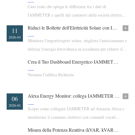
Caso reale che spiega le differenze tra i dati di
Blog
App Store
IAMMETER e quelli del contatore della società elettrica
Esplora il sito
per l'energia solare
Riduci le Bollette dell'Elettricità Solare con IAMMETER
16
11
Classifica FV
2026-03
2026-03
Monitora l'import/export solare, migliora l'autoconsumo e
utilizza l'energia fotovoltaica in eccedenza per ridurre il
costo dell'elettricità dalla rete.
Crea il Tuo Dashboard Energetico IAMMETER in 5 Minuti
Nessuna Codifica Richiesta
Alexa Energy Monitor: collega IAMMETER ad Amazon Alexa
04
06
2026-03
2026-01
Scopri come collegare IAMMETER ad Amazon Alexa e
monitorare il consumo elettrico con comandi vocali
utilizzando la skill Alexa di IAMMETER.
Misura della Potenza Reattiva (kVAR, kVARh, PF) con i Contatori Intelligenti IAMMETER