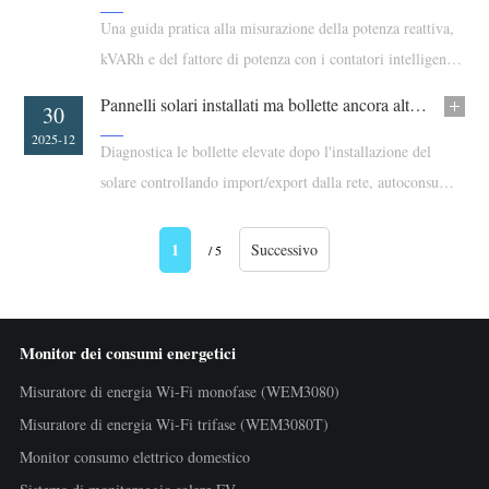
Una guida pratica alla misurazione della potenza reattiva,
kVARh e del fattore di potenza con i contatori intelligenti
IAMMETER e interfacce di comunicazione aperte.
Pannelli solari installati ma bollette ancora alte? Inizia con il monitoraggio intelligente dell'energia
30
2025-12
Diagnostica le bollette elevate dopo l'installazione del
solare controllando import/export dalla rete, autoconsumo,
report e utilizzo del surplus solare.
1
Successivo
/ 5
Monitor dei consumi energetici
Misuratore di energia Wi-Fi monofase (WEM3080)
Misuratore di energia Wi-Fi trifase (WEM3080T)
Monitor consumo elettrico domestico