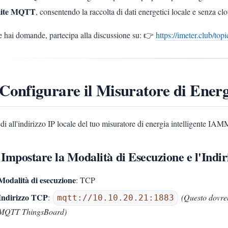
mite MQTT
, consentendo la raccolta di dati energetici locale e senza cl
e hai domande, partecipa alla discussione su: 👉
https://imeter.club/top
 Configurare il Misuratore di E
i all'indirizzo IP locale del tuo misuratore di energia intelligente I
 Impostare la Modalità di Esecuzione e l'In
Modalità di esecuzione
: TCP
Indirizzo TCP
:
(Questo dovreb
mqtt://10.10.20.21:1883
MQTT ThingsBoard)