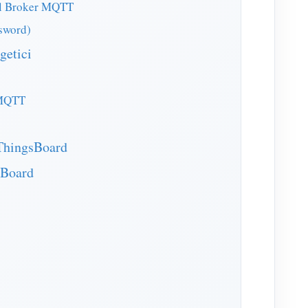
del Broker MQTT
sword)
getici
 MQTT
 ThingsBoard
sBoard