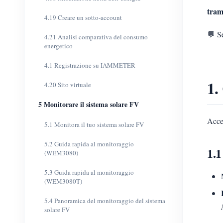
tra
4.19 Creare un sotto-account
💬 S
4.21 Analisi comparativa del consumo
energetico
4.1 Registrazione su IAMMETER
1.
4.20 Sito virtuale
5 Monitorare il sistema solare FV
Acced
5.1 Monitora il tuo sistema solare FV
5.2 Guida rapida al monitoraggio
1.1
(WEM3080)
5.3 Guida rapida al monitoraggio
(WEM3080T)
5.4 Panoramica del monitoraggio del sistema
solare FV