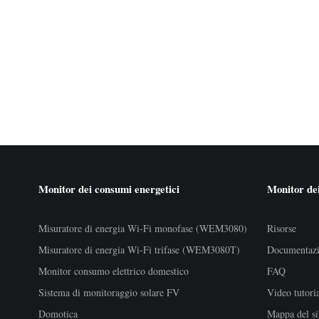
Monitor dei consumi energetici
Monitor dei
Misuratore di energia Wi-Fi monofase (WEM3080)
Risorse
Misuratore di energia Wi-Fi trifase (WEM3080T)
Documentaz
Monitor consumo elettrico domestico
FAQ
Sistema di monitoraggio solare FV
Video tutori
Domotica
Mappa del si