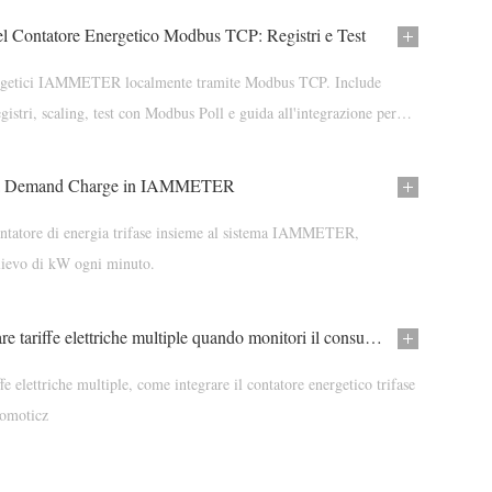
el Contatore Energetico Modbus TCP: Registri e Test
ergetici IAMMETER localmente tramite Modbus TCP. Include
gistri, scaling, test con Modbus Poll e guida all'integrazione per
tua Demand Charge in IAMMETER
contatore di energia trifase insieme al sistema IAMMETER,
relievo di kW ogni minuto.
Come supportare tariffe elettriche multiple quando monitori il consumo energetico in IAMMETER
fe elettriche multiple, come integrare il contatore energetico trifase
Domoticz