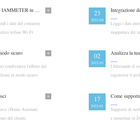
Riepilogo: Come utilizzare il contatore energetico IAMMETER in Home Assistant
Integrazione d
23
2022-04
edi i dati del contatore
Leggi i dati en
etico trifase Wi-Fi
mappatura dei re
l'automazione.
modo sicuro
Analizza la 
02
2022-03
o condividere l'effetto del
Utilizzando il 
clienti in modo sicuro
registrerai il p
isci
17
2022-01
rce (Home Assistant,
Supporto di tarif
to del cliente.
e monofase in 