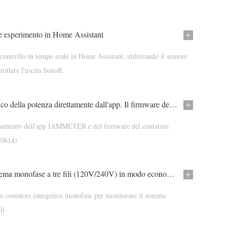
e esperimento in Home Assistant
 controllo in tempo reale in Home Assistant, utilizzando il sensore
ollare l'uscita Sonoff.
Gestisci il grafico della potenza direttamente dall'app. Il firmware del contatore energetico Wi-Fi che supporta Modbus/TCP.
namento dell'app IAMMETER e del firmware del contatore
20614)
Misurare il sistema monofase a tre fili (120V/240V) in modo economico
lo contatore energetico monofase per monitorare il sistema
li