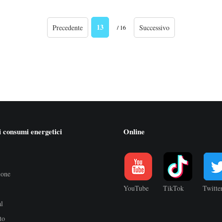
13
Precedente
Successivo
/ 16
 consumi energetici
Online
ione
YouTube
TikTok
Twitte
al
to