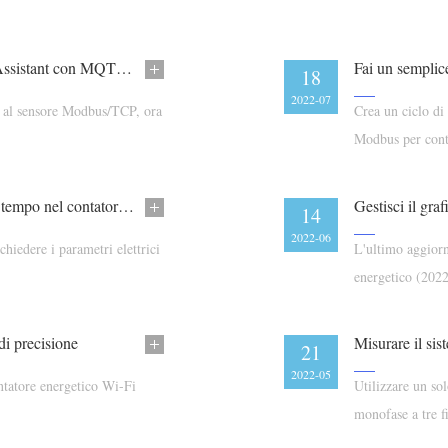
Integrare il contatore energetico Wi-Fi in Home Assistant con MQTT (con nome utente e password)
Fai un semplic
18
2022-07
 al sensore Modbus/TCP, ora
Crea un ciclo di
Modbus per contr
Come comprendere il parametro dell'intervallo di tempo nel contatore energetico Wi-Fi
14
2022-06
hiedere i parametri elettrici
L'ultimo aggior
energetico (202
di precisione
21
2022-05
ontatore energetico Wi-Fi
Utilizzare un so
monofase a tre fi