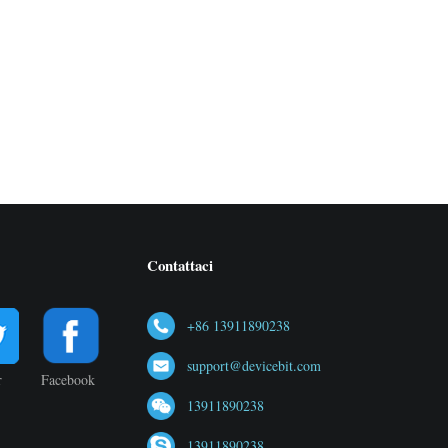
Contattaci
+86 13911890238
support@devicebit.com
r
Facebook
13911890238
13911890238