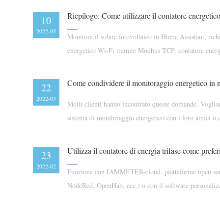
10
2022-05
Monitora il solare fotovoltaico in Home Assistant, richi
energetico Wi-Fi tramite Modbus TCP, contatore energ
Come condividere il monitoraggio energetico in 
22
2022-03
Molti clienti hanno incontrato queste domande. Voglion
sistema di monitoraggio energetico con i loro amici o 
Utilizza il contatore di energia trifase come prefer
23
2022-02
Funziona con IAMMETER-cloud, piattaforme open sou
NodeRed, OpenHab, ecc.) o con il software personalizza