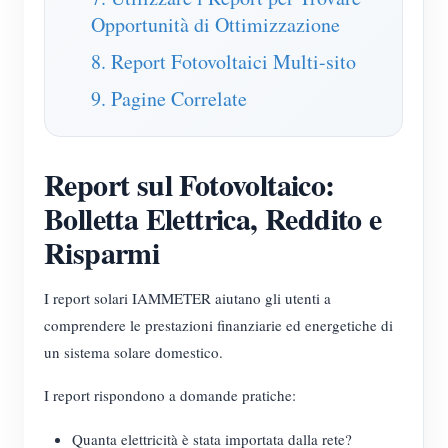
Opportunità di Ottimizzazione
Blog
App Store
8. Report Fotovoltaici Multi-sito
Esplora il sito
9. Pagine Correlate
Classifica FV
Report sul Fotovoltaico:
Bolletta Elettrica, Reddito e
Risparmi
I report solari IAMMETER aiutano gli utenti a
comprendere le prestazioni finanziarie ed energetiche di
un sistema solare domestico.
I report rispondono a domande pratiche:
Quanta elettricità è stata importata dalla rete?