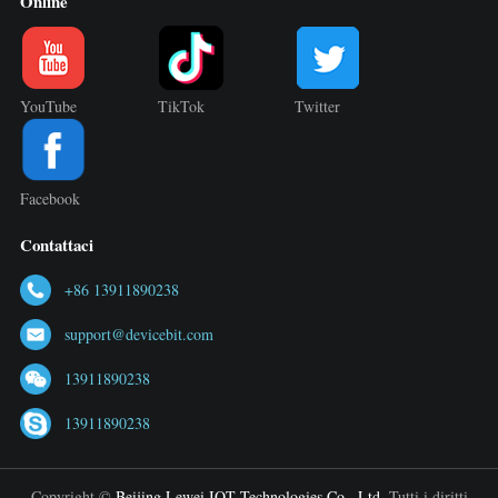
Online
YouTube
TikTok
Twitter
Facebook
Contattaci
+86 13911890238
support@devicebit.com
13911890238
13911890238
Copyright ©
Beijing Lewei IOT Technologies Co., Ltd.
Tutti i diritti