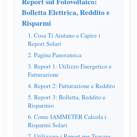
Report sul Fotovoltaico:
Caricatore EV
Bolletta Elettrica, Reddito e
Simulatore IAMMETER
Risparmi
Misuratore virtuale
1. Cosa Ti Aiutano a Capire i
Sistema di previsione e simulazione energetica
Report Solari
Applicazioni
2. Pagina Panoramica
Monitor energetico per sistema solare FV
Negozio
3. Report 1: Utilizzo Energetico e
Fatturazione
Monitor del consumo elettrico
Risorse
4. Report 2: Fatturazione e Reddito
Sistema di controllo del riscaldatore FV
Guida rapida del prodotto
Community
5. Report 3: Bolletta, Reddito e
Domotica
Documentazione
Programma contributori
Soluzioni
Risparmio
Monitoraggio energetico della fabbrica
Video tutorial
Centro contributori
Contatto
6. Come IAMMETER Calcola i
FAQ
Risparmi Solari
Attività IAMMETER
Chi siamo
Notizie
7. Utilizzare i Report per Trovare
Forum