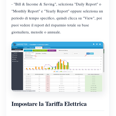
- "Bill & Income & Saving", seleziona "Daily Report" o
Blog
App Store
"Monthly Report" e "Yearly Report" oppure seleziona un
periodo di tempo specifico, quindi clicca su "View", poi
Esplora il sito
puoi vedere il report del risparmio totale su base
Classifica FV
giornaliera, mensile o annuale.
Impostare la Tariffa Elettrica