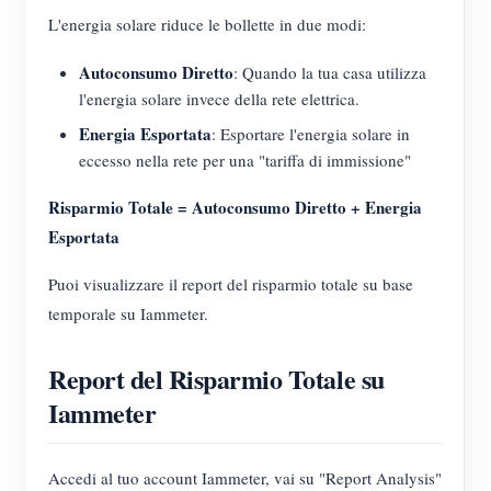
Caricatore EV
L'energia solare riduce le bollette in due modi:
Simulatore IAMMETER
Autoconsumo Diretto
: Quando la tua casa utilizza
Misuratore virtuale
l'energia solare invece della rete elettrica.
Energia Esportata
Sistema di previsione e simulazione energetica
: Esportare l'energia solare in
eccesso nella rete per una "tariffa di immissione"
Applicazioni
Risparmio Totale = Autoconsumo Diretto + Energia
Monitor energetico per sistema solare FV
Negozio
Esportata
Monitor del consumo elettrico
Risorse
Puoi visualizzare il report del risparmio totale su base
Sistema di controllo del riscaldatore FV
temporale su Iammeter.
Guida rapida del prodotto
Community
Domotica
Documentazione
Programma contributori
Soluzioni
Report del Risparmio Totale su
Monitoraggio energetico della fabbrica
Video tutorial
Iammeter
Centro contributori
Contatto
FAQ
Attività IAMMETER
Chi siamo
Accedi al tuo account Iammeter, vai su "Report Analysis"
Notizie
Forum