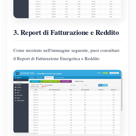
Blog
App Store
Esplora il sito
3. Report di Fatturazione e Reddito
Classifica FV
Come mostrato nell'immagine seguente, puoi consultare
il Report di Fatturazione Energetica e Reddito