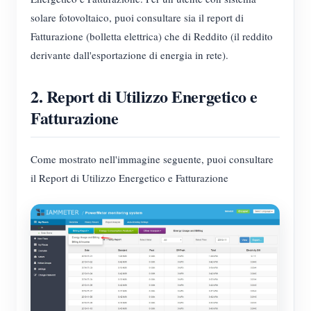
Caricatore EV
solare fotovoltaico, puoi consultare sia il report di
Simulatore IAMMETER
Fatturazione (bolletta elettrica) che di Reddito (il reddito
derivante dall'esportazione di energia in rete).
Misuratore virtuale
Sistema di previsione e simulazione energetica
2. Report di Utilizzo Energetico e
Applicazioni
Fatturazione
Monitor energetico per sistema solare FV
Negozio
Come mostrato nell'immagine seguente, puoi consultare
Monitor del consumo elettrico
Risorse
il Report di Utilizzo Energetico e Fatturazione
Sistema di controllo del riscaldatore FV
Guida rapida del prodotto
Community
Domotica
Documentazione
Programma contributori
Soluzioni
Monitoraggio energetico della fabbrica
Video tutorial
Centro contributori
Contatto
FAQ
Attività IAMMETER
Chi siamo
Notizie
Forum