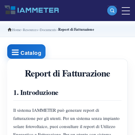
Report di Fatturazione
Home
Resources
Documents
Prodotti
Misuratore di energia Wi-Fi monofase (WEM3080)
Catalog
Misuratore di energia Wi-Fi split-phase (WEM2067)
Misuratore di energia Wi-Fi trifase (WEM3080T)
Report di Fatturazione
Misuratore di energia Wi-Fi trifase (WEM3046T)
1. Introduzione
Misuratore di energia Wi-Fi trifase (WEM3050T)
Controller di potenza WiFi
Il sistema IAMMETER può generare report di
IAMMETER Cloud Pro
fatturazione per gli utenti. Per un sistema senza impianto
Servizio self-hosting
solare fotovoltaico, puoi consultare il report di Utilizzo
Energetico e Fatturazione. Per un utente con sistema