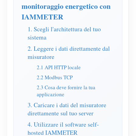
Caricatore EV
monitoraggio energetico con
Simulatore IAMMETER
IAMMETER
Misuratore virtuale
1. Scegli l'architettura del tuo
sistema
Sistema di previsione e simulazione energetica
2. Leggere i dati direttamente dal
Applicazioni
misuratore
Monitor energetico per sistema solare FV
Negozio
2.1 API HTTP locale
Monitor del consumo elettrico
Risorse
2.2 Modbus TCP
Sistema di controllo del riscaldatore FV
2.3 Cosa deve fornire la tua
Guida rapida del prodotto
Community
applicazione
Domotica
Documentazione
Programma contributori
Soluzioni
3. Caricare i dati del misuratore
Monitoraggio energetico della fabbrica
Video tutorial
direttamente sul tuo server
Centro contributori
Contatto
FAQ
4. Utilizzare il software self-
Attività IAMMETER
Chi siamo
hosted IAMMETER
Notizie
Forum