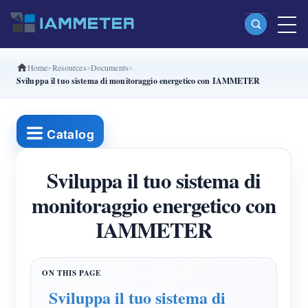
Home
Resources
Documents
Prodotti
Sviluppa il tuo sistema di monitoraggio energetico con IAMMETER
Misuratore di energia Wi-Fi monofase (WEM3080)
Misuratore di energia Wi-Fi split-phase (WEM2067)
Catalog
Misuratore di energia Wi-Fi trifase (WEM3080T)
Sviluppa il tuo sistema di
Misuratore di energia Wi-Fi trifase (WEM3046T)
monitoraggio energetico con
Misuratore di energia Wi-Fi trifase (WEM3050T)
IAMMETER
Controller di potenza WiFi
IAMMETER Cloud Pro
Servizio self-hosting
Sviluppa il tuo sistema di