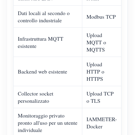
Dati locali al secondo o
Modbus TCP
controllo industriale
Upload
Infrastruttura MQTT
MQTT o
esistente
MQTTS
Upload
Backend web esistente
HTTP o
HTTPS
Collector socket
Upload TCP
personalizzato
o TLS
Monitoraggio privato
IAMMETER-
pronto all'uso per un utente
Docker
individuale