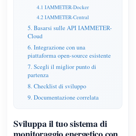
4.1 IAMMETER-Docker
Blog
App Store
4.2 IAMMETER-Central
Esplora il sito
5. Basarsi sulle API IAMMETER-
Classifica FV
Cloud
6. Integrazione con una
piattaforma open-source esistente
7. Scegli il miglior punto di
partenza
8. Checklist di sviluppo
9. Documentazione correlata
Sviluppa il tuo sistema di
monitoraggio energetico con