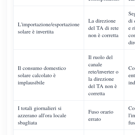
Se
La direzione
di 
L'importazione/esportazione
del TA di rete
e r
solare è invertita
non è corretta
con
di
Il ruolo del
canale
Il consumo domestico
Co
rete/inverter o
solare calcolato è
ent
la direzione
implausibile
in
del TA non è
corretta
I totali giornalieri si
Co
Fuso orario
azzerano all'ora locale
l'i
errato
sbagliata
fus