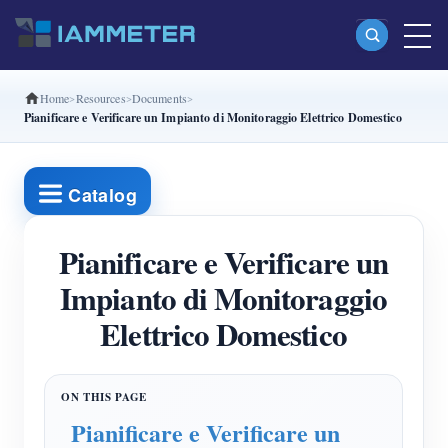
Home
Resources
Documents
Prodotti
Pianificare e Verificare un Impianto di Monitoraggio Elettrico Domestico
Misuratore di energia Wi-Fi monofase (WEM3080)
Misuratore di energia Wi-Fi split-phase (WEM2067)
Catalog
Misuratore di energia Wi-Fi trifase (WEM3080T)
Pianificare e Verificare un
Misuratore di energia Wi-Fi trifase (WEM3046T)
Impianto di Monitoraggio
Misuratore di energia Wi-Fi trifase (WEM3050T)
Elettrico Domestico
Controller di potenza WiFi
IAMMETER Cloud Pro
Servizio self-hosting
Pianificare e Verificare un