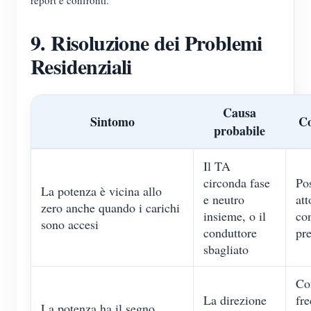
report e confronti.
9. Risoluzione dei Problemi
Residenziali
Causa
Sintomo
Co
probabile
Il TA
circonda fase
Po
La potenza è vicina allo
e neutro
att
zero anche quando i carichi
insieme, o il
co
sono accesi
conduttore
pre
sbagliato
Co
La direzione
fre
La potenza ha il segno