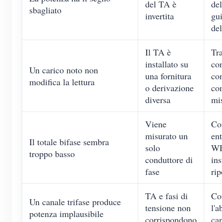
del TA è
de
sbagliato
invertita
gu
de
Il TA è
Tra
installato su
co
Un carico noto non
una fornitura
co
modifica la lettura
o derivazione
con
diversa
mi
Viene
Co
misurato un
ent
Il totale bifase sembra
solo
WE
troppo basso
conduttore di
ins
fase
rip
TA e fasi di
Co
Un canale trifase produce
tensione non
l'
potenza implausibile
corrispondono
ca