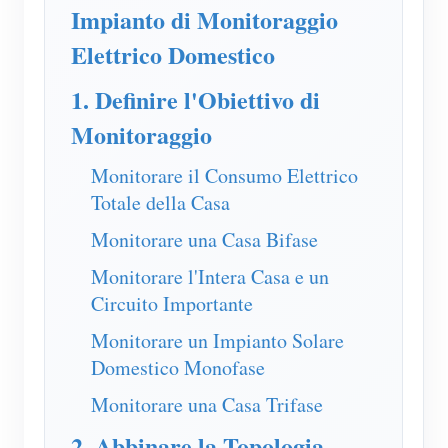
Caricatore EV
Impianto di Monitoraggio
Simulatore IAMMETER
Elettrico Domestico
Misuratore virtuale
1. Definire l'Obiettivo di
Sistema di previsione e simulazione energetica
Monitoraggio
Applicazioni
Monitorare il Consumo Elettrico
Totale della Casa
Monitor energetico per sistema solare FV
Negozio
Monitorare una Casa Bifase
Monitor del consumo elettrico
Risorse
Monitorare l'Intera Casa e un
Sistema di controllo del riscaldatore FV
Guida rapida del prodotto
Community
Circuito Importante
Domotica
Documentazione
Programma contributori
Soluzioni
Monitorare un Impianto Solare
Monitoraggio energetico della fabbrica
Video tutorial
Domestico Monofase
Centro contributori
Contatto
Monitorare una Casa Trifase
FAQ
Attività IAMMETER
Chi siamo
2. Abbinare la Topologia
Notizie
Forum