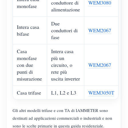
conduttore di
WEM3080
monofase
alimentazione
Due
Intera casa
conduttori di
WEM2067
bifase
fase
Casa
Intera casa
monofase
più un
con due
circuito, o
WEM2067
punti di
rete più
misurazione
uscita inverter
Casa trifase
L1, L2 e L3
WEM3050T
Gli altri modelli trifase e con TA di IAMMETER sono
destinati ad applicazioni commerciali o industriali e non
sono le scelte primarie in questa guida residenziale.