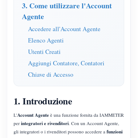
Caricatore EV
3. Come utilizzare l'Account
Agente
Simulatore IAMMETER
Misuratore virtuale
Accedere all'Account Agente
Sistema di previsione e simulazione energetica
Elenco Agenti
Applicazioni
Utenti Creati
Aggiungi Contatore, Contatori
Monitor energetico per sistema solare FV
Negozio
Chiave di Accesso
Monitor del consumo elettrico
Risorse
Sistema di controllo del riscaldatore FV
Guida rapida del prodotto
Community
1. Introduzione
Domotica
Documentazione
Programma contributori
Soluzioni
Monitoraggio energetico della fabbrica
Video tutorial
Centro contributori
Account Agente
Contatto
L'
è una funzione fornita da IAMMETER
integratori e rivenditori
per
. Con un Account Agente,
FAQ
Attività IAMMETER
Chi siamo
funzioni
gli integratori o i rivenditori possono accedere a
Notizie
Forum