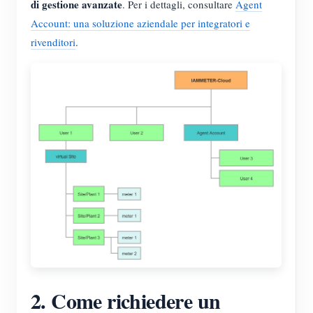
di gestione avanzate
. Per i dettagli, consultare
Agent
Blog
Account: una soluzione aziendale per integratori e
App Store
rivenditori
.
Esplora il sito
Classifica FV
2. Come richiedere un