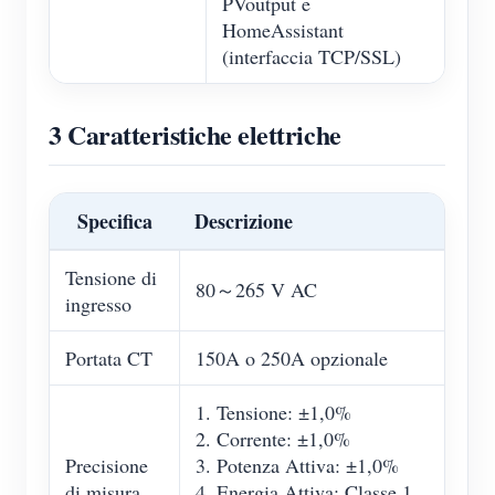
PVoutput e
HomeAssistant
(interfaccia TCP/SSL)
3 Caratteristiche elettriche
Specifica
Descrizione
Tensione di
80～265 V AC
ingresso
Portata CT
150A o 250A opzionale
1. Tensione: ±1,0%
2. Corrente: ±1,0%
Precisione
3. Potenza Attiva: ±1,0%
di misura
4. Energia Attiva: Classe 1