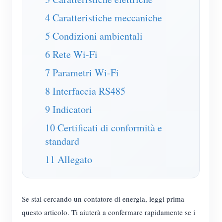
Caricatore EV
4 Caratteristiche meccaniche
Simulatore IAMMETER
5 Condizioni ambientali
Misuratore virtuale
6 Rete Wi-Fi
Sistema di previsione e simulazione energetica
7 Parametri Wi-Fi
Applicazioni
8 Interfaccia RS485
Monitor energetico per sistema solare FV
Negozio
9 Indicatori
Monitor del consumo elettrico
Risorse
10 Certificati di conformità e
Sistema di controllo del riscaldatore FV
standard
Guida rapida del prodotto
Community
11 Allegato
Domotica
Documentazione
Programma contributori
Soluzioni
Monitoraggio energetico della fabbrica
Video tutorial
Centro contributori
Contatto
Se stai cercando un contatore di energia, leggi prima
FAQ
Attività IAMMETER
Chi siamo
questo articolo. Ti aiuterà a confermare rapidamente se i
Notizie
Forum