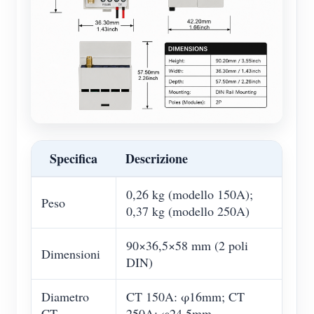
Specifica
Descrizione
0,26 kg (modello 150A);
Peso
0,37 kg (modello 250A)
90×36,5×58 mm (2 poli
Dimensioni
DIN)
Diametro
CT 150A: φ16mm; CT
CT
250A: φ24,5mm