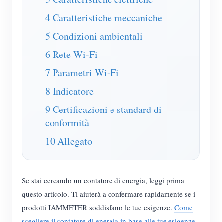
Caricatore EV
4 Caratteristiche meccaniche
Simulatore IAMMETER
5 Condizioni ambientali
Misuratore virtuale
6 Rete Wi-Fi
Sistema di previsione e simulazione energetica
7 Parametri Wi-Fi
Applicazioni
8 Indicatore
Monitor energetico per sistema solare FV
Negozio
9 Certificazioni e standard di
Monitor del consumo elettrico
conformità
Risorse
Sistema di controllo del riscaldatore FV
10 Allegato
Guida rapida del prodotto
Community
Domotica
Documentazione
Programma contributori
Soluzioni
Monitoraggio energetico della fabbrica
Video tutorial
Se stai cercando un contatore di energia, leggi prima
Centro contributori
Contatto
questo articolo. Ti aiuterà a confermare rapidamente se i
FAQ
Attività IAMMETER
Chi siamo
prodotti IAMMETER soddisfano le tue esigenze.
Come
Notizie
scegliere il contatore di energia in base alle tue esigenze
Forum