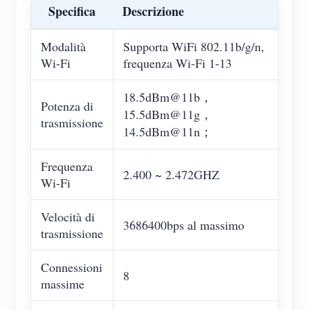
Specifica
Descrizione
Modalità
Supporta WiFi 802.11b/g/n,
Wi-Fi
frequenza Wi-Fi 1-13
18.5dBm@11b，
Potenza di
15.5dBm@11g，
trasmissione
14.5dBm@11n；
Frequenza
2.400 ~ 2.472GHZ
Wi-Fi
Velocità di
3686400bps al massimo
trasmissione
Connessioni
8
massime