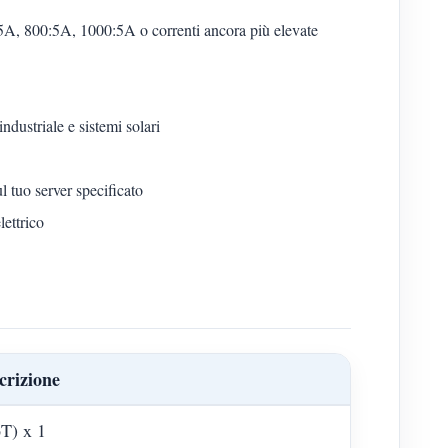
5A, 800:5A, 1000:5A o correnti ancora più elevate
ndustriale e sistemi solari
l tuo server specificato
lettrico
crizione
T) x 1