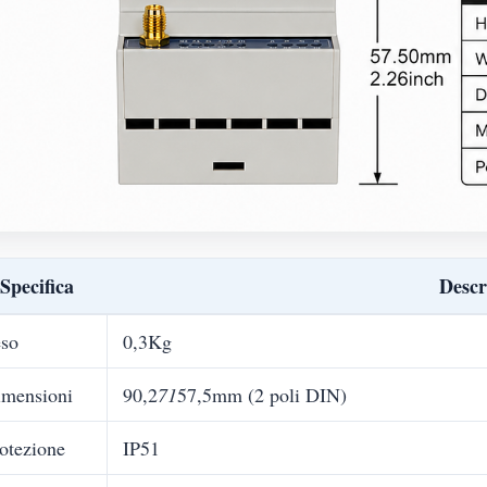
Specifica
Descr
so
0,3Kg
mensioni
90,2
71
57,5mm (2 poli DIN)
otezione
IP51