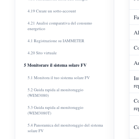
4.19 Creare un sotto-account
Fa
4.21 Analisi comparativa del consumo
energetico
Al
4.1 Registrazione su IAMMETER
C
4.20 Sito virtuale
A
5 Monitorare il sistema solare FV
In
5.1 Monitora il tuo sistema solare FV
re
5.2 Guida rapida al monitoraggio
(WEM3080)
Co
re
5.3 Guida rapida al monitoraggio
(WEM3080T)
5.4 Panoramica del monitoraggio del sistema
Co
solare FV