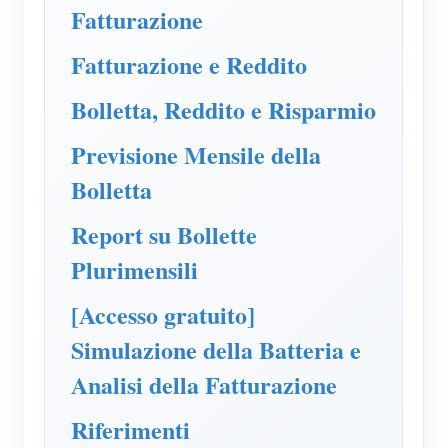
Caricatore EV
Fatturazione
Simulatore IAMMETER
Fatturazione e Reddito
Misuratore virtuale
Bolletta, Reddito e Risparmio
Sistema di previsione e simulazione energetica
Previsione Mensile della
Applicazioni
Bolletta
Monitor energetico per sistema solare FV
Negozio
Report su Bollette
Monitor del consumo elettrico
Risorse
Plurimensili
Sistema di controllo del riscaldatore FV
Guida rapida del prodotto
Community
[Accesso gratuito]
Domotica
Documentazione
Programma contributori
Soluzioni
Simulazione della Batteria e
Monitoraggio energetico della fabbrica
Video tutorial
Centro contributori
Contatto
Analisi della Fatturazione
FAQ
Attività IAMMETER
Chi siamo
Riferimenti
Notizie
Forum