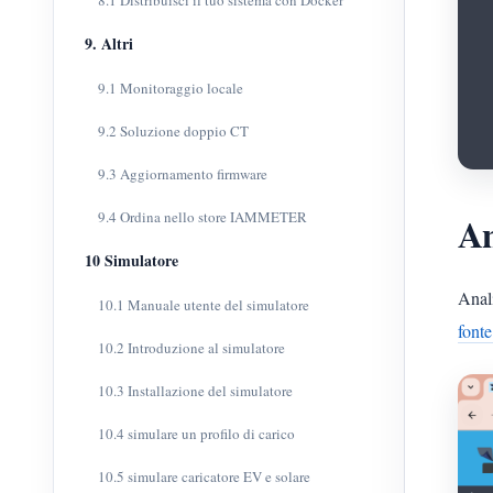
8.1 Distribuisci il tuo sistema con Docker
9. Altri
9.1 Monitoraggio locale
9.2 Soluzione doppio CT
9.3 Aggiornamento firmware
9.4 Ordina nello store IAMMETER
An
10 Simulatore
Anali
10.1 Manuale utente del simulatore
fonte
10.2 Introduzione al simulatore
10.3 Installazione del simulatore
10.4 simulare un profilo di carico
10.5 simulare caricatore EV e solare